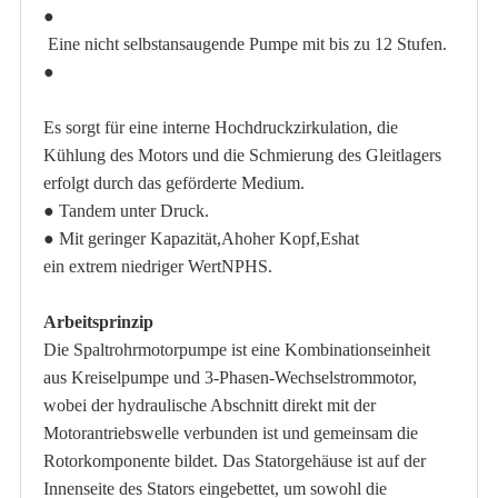
●
Eine nicht selbstansaugende Pumpe mit bis zu 12 Stufen.
●
Es sorgt für eine interne Hochdruckzirkulation, die
Kühlung des Motors und die Schmierung des Gleitlagers
erfolgt durch das geförderte Medium.
●
Tandem unter Druck
.
●
Mit geringer Kapazität
,
A
hoher Kopf,
Es
hat
ein extrem niedriger Wert
NPHS.
Arbeitsprinzip
Die Spaltrohrmotorpumpe ist eine Kombinationseinheit
aus Kreiselpumpe und 3-Phasen-Wechselstrommotor,
wobei der hydraulische Abschnitt direkt mit der
Motorantriebswelle verbunden ist und gemeinsam die
Rotorkomponente bildet. Das Statorgehäuse ist auf der
Innenseite des Stators eingebettet, um sowohl die